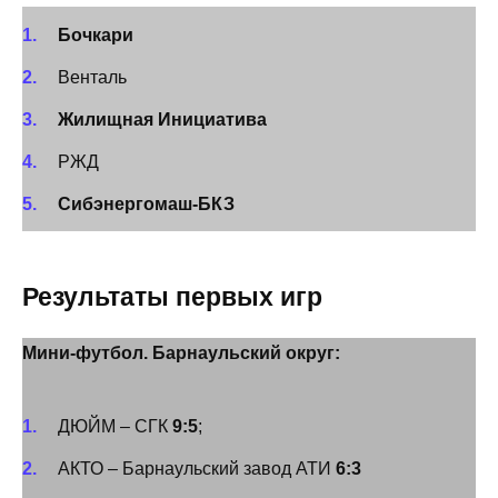
Бочкари
Венталь
Жилищная Инициатива
РЖД
Сибэнергомаш-БКЗ
Результаты первых игр
Мини-футбол. Барнаульский округ:
ДЮЙМ – СГК
9:5
;
АКТО – Барнаульский завод АТИ
6:3