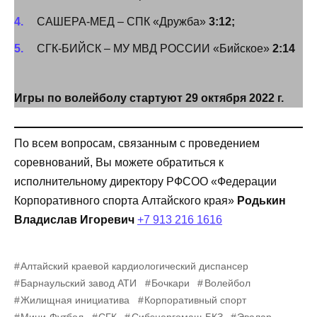
САШЕРА-МЕД – СПК «Дружба»
3:12;
СГК-БИЙСК – МУ МВД РОССИИ «Бийское»
2:14
Игры по волейболу стартуют 29 октября 2022 г.
По всем вопросам, связанным с проведением
соревнований, Вы можете обратиться к
исполнительному директору РФСОО «Федерации
Корпоративного спорта Алтайского края»
Родькин
Владислав Игоревич
+7 913 216 1616
Алтайский краевой кардиологический диспансер
Барнаульский завод АТИ
Бочкари
Волейбол
Жилищная инициатива
Корпоративный спорт