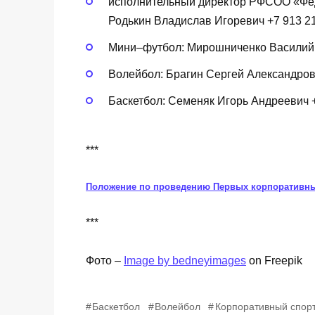
исполнительный директор РФСОО «Фед
Родькин Владислав Игоревич +7 913 2
Мини–футбол: Мирошниченко Василий 
Волейбол: Брагин Сергей Александров
Баскетбол: Семеняк Игорь Андреевич +
***
Положение по проведению Первых корпоративны
***
Фото –
Image by bedneyimages
on Freepik
Баскетбол
Волейбол
Корпоративный спор