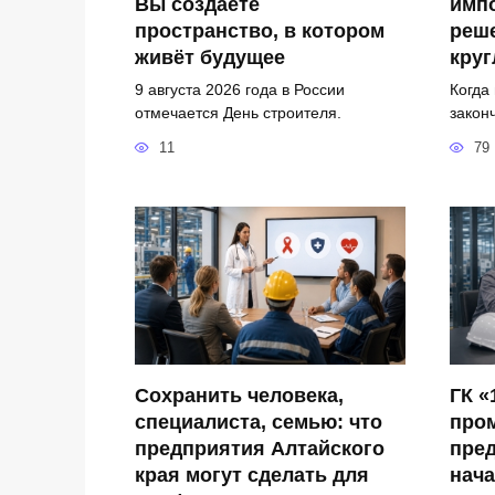
Вы создаёте
имп
пространство, в котором
реш
живёт будущее
круг
9 августа 2026 года в России
Когда
отмечается День строителя.
закон
11
79
Сохранить человека,
ГК «
специалиста, семью: что
про
предприятия Алтайского
пред
края могут сделать для
нача