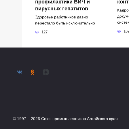
профилактики ВИЧ и
кон
вирусных гепатитов
Кадро
докум
Здоровье работников давно
систе
перестало быть исключительно
16
127
© 1997 – 2026 Союз промышленников Алтайского края