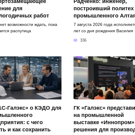
ортозамещающее
Радченко: инженер,
ение для
построивший политех
логодичных работ
промышленного Алта
 нет возможности ждать, пока
7 августа 2026 года исполняет
чится распутица
лет со дня рождения Василия
336
1С-Галэкс» о КЭДО для
ГК «Галэкс» представ
мышленного
на промышленной
приятия: с чего
выставке «Иннопром»
ть и как сохранить
решения для произво