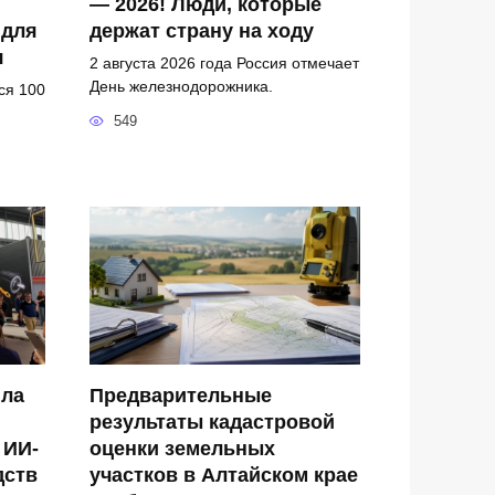
— 2026! Люди, которые
 для
держат страну на ходу
я
2 августа 2026 года Россия отмечает
День железнодорожника.
ся 100
549
ила
Предварительные
результаты кадастровой
 ИИ-
оценки земельных
дств
участков в Алтайском крае