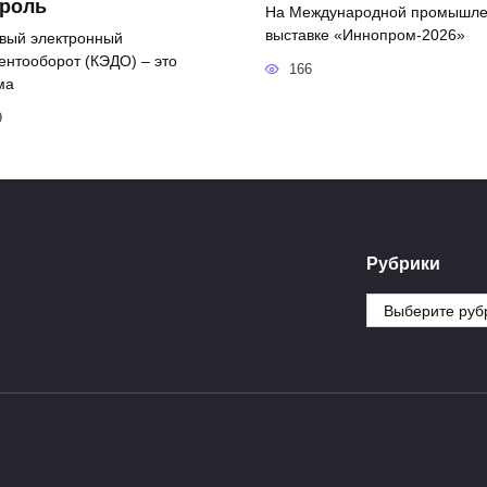
троль
На Международной промышл
выставке «Иннопром-2026»
вый электронный
ентооборот (КЭДО) – это
166
ма
9
Рубрики
Рубрики