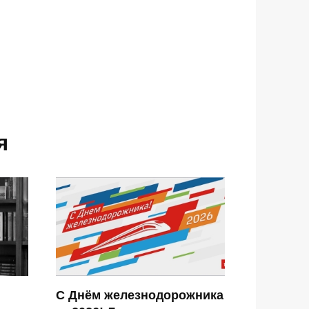
я
С Днём железнодорожника