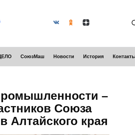
ДЕЛО
СоюзМаш
Новости
История
Контакт
промышленности –
частников Союза
 Алтайского края