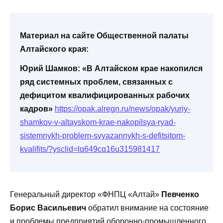
Материал на сайте Общественной палаты
Алтайского края:
Юрий Шамков: «В Алтайском крае накопился
ряд системных проблем, связанных с
дефицитом квалифицированных рабочих
кадров»
https://opak.alregn.ru/news/opak/yuriy-
shamkov-v-altayskom-krae-nakopilsya-ryad-
sistemnykh-problem-svyazannykh-s-defitsitom-
kvalifits/?ysclid
=
lq649cq16u315981417
Генеральный директор «ФНПЦ «Алтай»
Певченко
Борис Васильевич
обратил внимание на состояние
и проблемы предприятий оборонно-промышленного