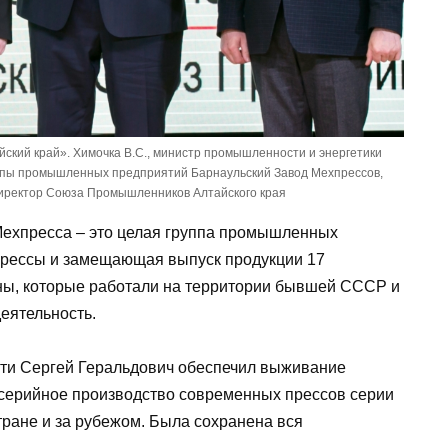
ский край». Химочка В.С., министр промышленности и энергетики
руппы промышленных предприятий Барнаульский Завод Мехпрессов,
директор Союза Промышленников Алтайского края
Мехпресса – это целая группа промышленных
рессы и замещающая выпуск продукции 17
ны, которые работали на территории бывшей СССР и
еятельность.
ути Сергей Геральдович обеспечил выживание
в серийное производство современных прессов серии
тране и за рубежом. Была сохранена вся