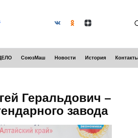
ДЕЛО
СоюзМаш
Новости
История
Контакт
гей Геральдович –
гендарного завода