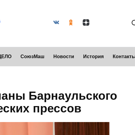
ДЕЛО
СоюзМаш
Новости
История
Контакт
ланы Барнаульского
еских прессов