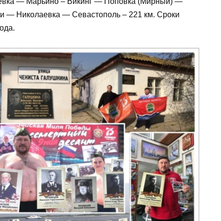
евка — Марьино – Викинг — Поповка (Мирный) —
и — Николаевка — Севастополь – 221 км. Сроки
ода.