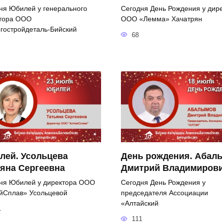
ня Юбилей у генерального
Сегодня День Рождения у дир
тора ООО
ООО «Лемма» Хачатрян
гостройдеталь-Бийский
68
лей. Усольцева
День рождения. Абал
яна Сергеевна
Дмитрий Владимиров
ня Юбилей у директора ООО
Сегодня День Рождения у
йСплав» Усольцевой
председателя Ассоциации
«Алтайский
1
111