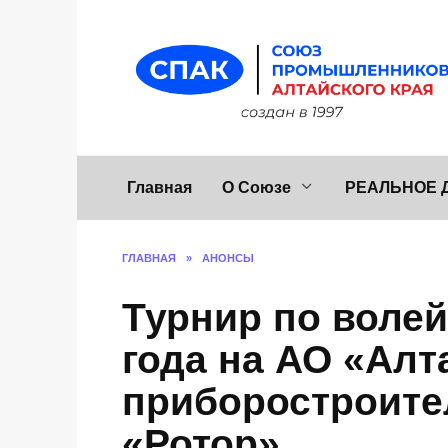
Перейти
к
содержанию
Главная
О Союзе
РЕАЛЬНОЕ 
ГЛАВНАЯ
»
АНОНСЫ
Турнир по волей
года на АО «Алт
приборостроите
«Ротор».