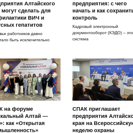
дприятия Алтайского
предприятия: с чего
 могут сделать для
начать и как сохранит
филактики ВИЧ и
контроль
сных гепатитов
Кадровый электронный
документооборот (КЭДО) – это
вье работников давно
система
тало быть исключительно
К на форуме
СПАК приглашает
икальный Алтай —
предприятия Алтайск
»: как «Открытая
края на Всероссийску
мышленность»
неделю охраны