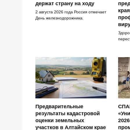
держат страну на ходу
пре
края
2 августа 2026 года Россия отмечает
про
День железнодорожника.
виру
Здоро
перес
Предварительные
СПА
результаты кадастровой
«Ун
оценки земельных
2026
участков в Алтайском крае
про