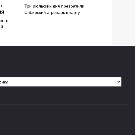
,
Три июльских дня превратили
ия
Сибирский агропарк в карту
кого
ей