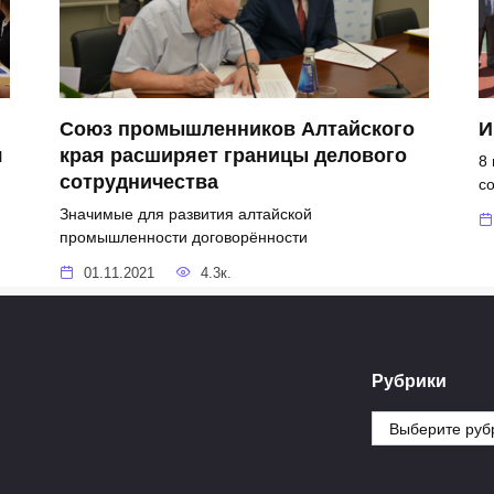
Союз промышленников Алтайского
И
я
края расширяет границы делового
8
сотрудничества
с
Значимые для развития алтайской
промышленности договорённости
01.11.2021
4.3к.
Рубрики
Рубрики