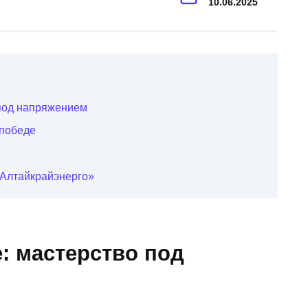
10.06.2025
 под напряжением
 победе
Алтайкрайэнерго»
е: мастерство под