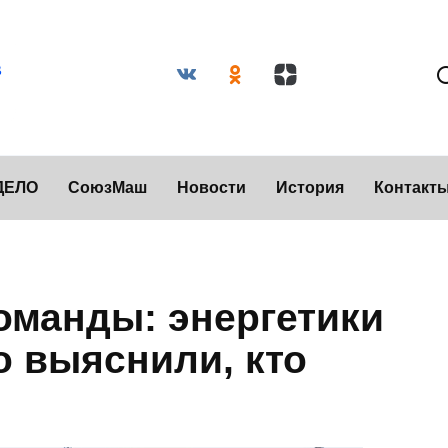
ДЕЛО
СоюзМаш
Новости
История
Контакт
команды: энергетики
о выяснили, кто