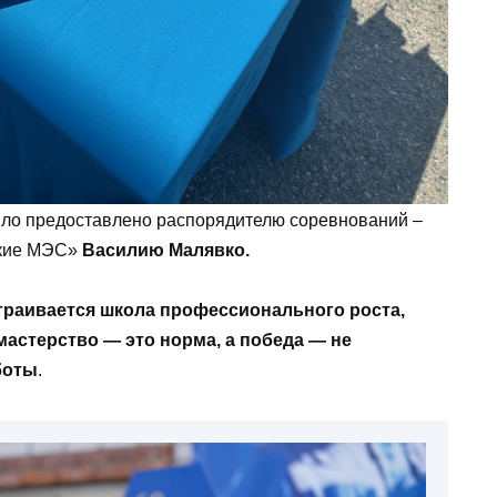
ыло предоставлено распорядителю соревнований –
ские МЭС»
Василию Малявко.
раивается школа профессионального роста,
мастерство — это норма, а победа — не
боты
.