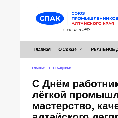
Перейти
к
содержанию
Главная
О Союзе
РЕАЛЬНОЕ 
ГЛАВНАЯ
»
ПРАЗДНИКИ
С Днём работник
лёгкой промышл
мастерство, кач
алтайского легп