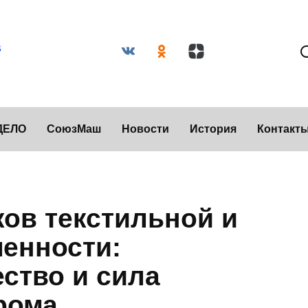
ДЕЛО
СоюзМаш
Новости
История
Контакт
ов текстильной и
енности:
ество и сила
рома