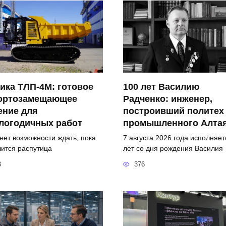
ика ТЛП-4М: готовое
100 лет Василию
ортозамещающее
Радченко: инженер,
ение для
построивший политех
логодичных работ
промышленного Алта
 нет возможности ждать, пока
7 августа 2026 года исполняет
чится распутица
лет со дня рождения Василия
3
376