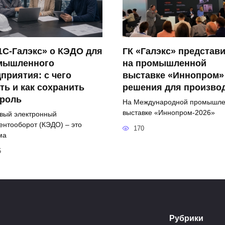
1С-Галэкс» о КЭДО для
ГК «Галэкс» представ
мышленного
на промышленной
приятия: с чего
выставке «Иннопром»
ть и как сохранить
решения для произво
троль
На Международной промышл
выставке «Иннопром-2026»
вый электронный
ентооборот (КЭДО) – это
170
ма
5
Рубрики