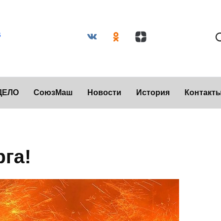
ДЕЛО
СоюзМаш
Новости
История
Контакт
га!