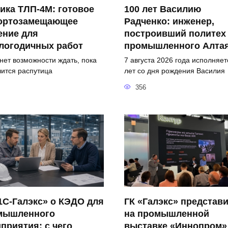
ика ТЛП-4М: готовое
100 лет Василию
ортозамещающее
Радченко: инженер,
ение для
построивший политех
логодичных работ
промышленного Алта
 нет возможности ждать, пока
7 августа 2026 года исполняет
чится распутица
лет со дня рождения Василия
356
1С-Галэкс» о КЭДО для
ГК «Галэкс» представ
мышленного
на промышленной
приятия: с чего
выставке «Иннопром»