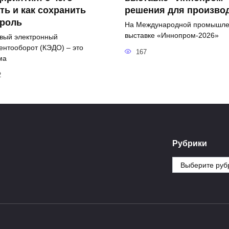
ть и как сохранить
решения для произво
троль
На Международной промышл
выставке «Иннопром-2026»
вый электронный
ентооборот (КЭДО) – это
167
ма
2
Рубрики
Рубрики