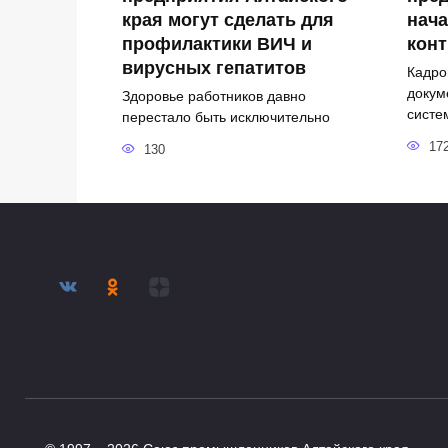
края могут сделать для
нача
профилактики ВИЧ и
кон
вирусных гепатитов
Кадро
докум
Здоровье работников давно
систе
перестало быть исключительно
17
130