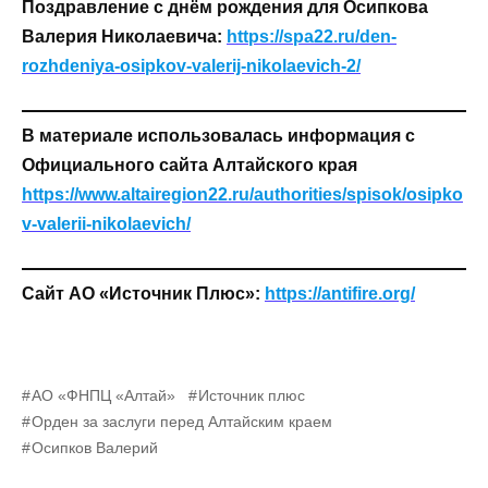
Поздравление с днём рождения для Осипкова
Валерия Николаевича:
https://spa22.ru/den-
rozhdeniya-osipkov-valerij-nikolaevich-2
/
В материале использовалась информация с
Официального сайта Алтайского края
https://www.altairegion22.ru/authorities/spisok/osipko
v-valerii-nikolaevich/
Сайт
АО «Источник Плюс»:
https://antifire.org/
АО «ФНПЦ «Алтай»
Источник плюс
Орден за заслуги перед Алтайским краем
Осипков Валерий