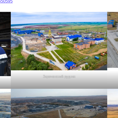
6650595
Зареченский рудник