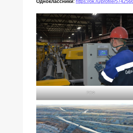
Одноклассники
:
https://ok.ru/profile/57425
РОФ