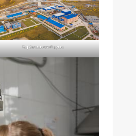
Корбалихинский руник