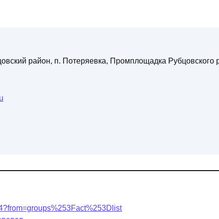
бцовский район, п. Потеряевка, Промплощадка Рубцовского 
u
674?from=groups%253Fact%253Dlist