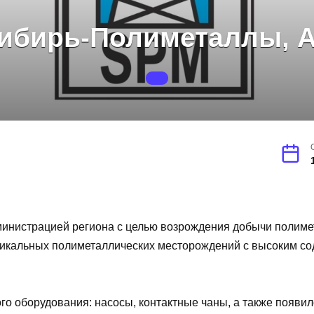
ибирь-Полиметаллы, 
министрацией региона с целью возрождения добычи полимет
никальных полиметаллических месторождений с высоким сод
ого оборудования: насосы, контактные чаны, а также появ