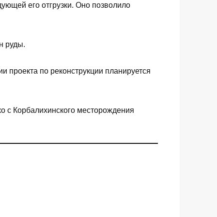
дующей его отгрузки. Оно позволило
н руды.
ии проекта по реконструкции планируется
ко с Корбалихинского месторождения