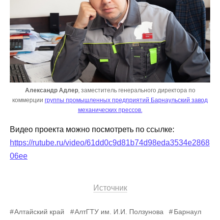
Александр Адлер
, заместитель генерального директора по
коммерции
группы промышленных предприятий Барнаульский завод
механических прессов.
Видео проекта можно посмотреть по ссылке:
https://rutube.ru/video/61dd0c9d81b74d98eda3534e2868
06ee
Источник
Алтайский край
АлтГТУ им. И.И. Ползунова
Барнаул