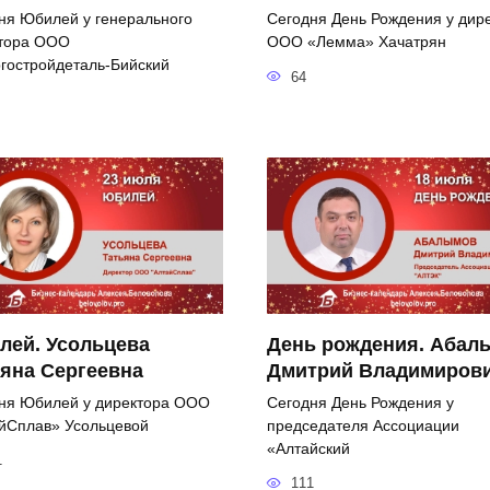
ня Юбилей у генерального
Сегодня День Рождения у дир
тора ООО
ООО «Лемма» Хачатрян
гостройдеталь-Бийский
64
лей. Усольцева
День рождения. Абал
яна Сергеевна
Дмитрий Владимиров
ня Юбилей у директора ООО
Сегодня День Рождения у
йСплав» Усольцевой
председателя Ассоциации
«Алтайский
1
111