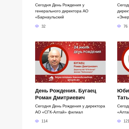
Сегодня День Рождения у
Сегод
генерального директора АО
дирек
«Барнаульский
«Энер
32
76
День Рождения. Бугаец
Юби
Роман Дмитриевич
Тать
Сегодня День Рождения у директора
Сегод
АО «СГК-Алтай» филиал
«Алта
114
12