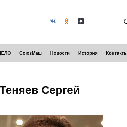
ДЕЛО
СоюзМаш
Новости
История
Контакт
Теняев Сергей