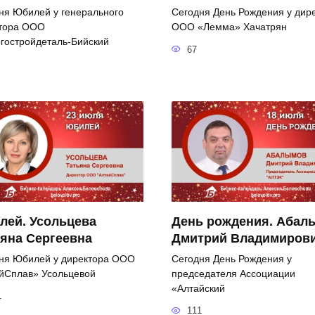
ня Юбилей у генерального
Сегодня День Рождения у дир
тора ООО
ООО «Лемма» Хачатрян
гостройдеталь-Бийский
67
лей. Усольцева
День рождения. Абал
яна Сергеевна
Дмитрий Владимиров
ня Юбилей у директора ООО
Сегодня День Рождения у
йСплав» Усольцевой
председателя Ассоциации
«Алтайский
1
111