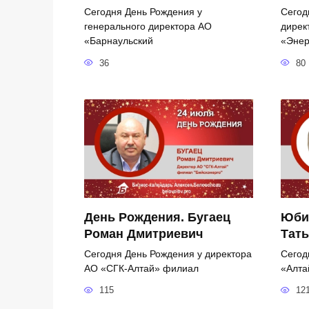
Сегодня День Рождения у
Сегод
генерального директора АО
дирек
«Барнаульский
«Энер
36
80
День Рождения. Бугаец
Юби
Роман Дмитриевич
Тать
Сегодня День Рождения у директора
Сегод
АО «СГК-Алтай» филиал
«Алта
115
12