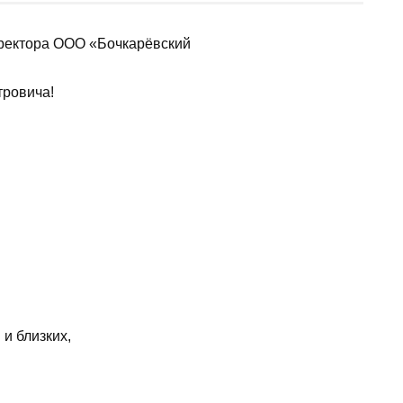
иректора ООО «Бочкарёвский
ровича!
и близких,