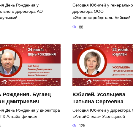
ня День Рождения у
Сегодня Юбилей у генерально
ального директора АО
директора ООО
аульский
«Энергостройдеталь-Бийский
88
 Рождения. Бугаец
Юбилей. Усольцева
ан Дмитриевич
Татьяна Сергеевна
ня День Рождения у директора
Сегодня Юбилей у директора
ГК-Алтай» филиал
«АлтайСплав» Усольцевой
5
125