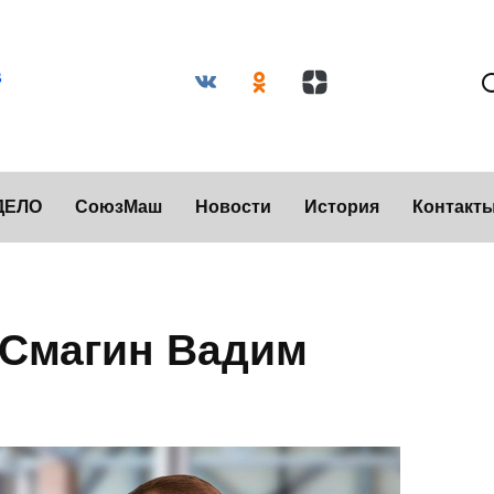
ДЕЛО
СоюзМаш
Новости
История
Контакт
 Смагин Вадим