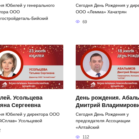
ня Юбилей у генерального
Сегодня День Рождения у дир
тора ООО
ООО «Лемма» Хачатрян
гостройдеталь-Бийский
69
лей. Усольцева
День рождения. Абал
яна Сергеевна
Дмитрий Владимиров
ня Юбилей у директора ООО
Сегодня День Рождения у
йСплав» Усольцевой
председателя Ассоциации
«Алтайский
2
112