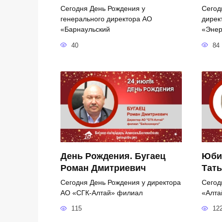
Сегодня День Рождения у
Сегод
генерального директора АО
дирек
«Барнаульский
«Энер
40
84
День Рождения. Бугаец
Юби
Роман Дмитриевич
Тать
Сегодня День Рождения у директора
Сегод
АО «СГК-Алтай» филиал
«Алта
115
12