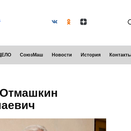
ДЕЛО
СоюзМаш
Новости
История
Контакт
 Отмашкин
лаевич