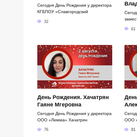
Вла
Сегодня День Рождения у директора
КГБПОУ «Славгородский
Сегод
замес
32
61
День Рождения. Хачатрян
День
Гаяне Мгеровна
Але
Сегодня День Рождения у директора
Сегод
ООО «Лемма» Хачатрян
ООО «
76
81