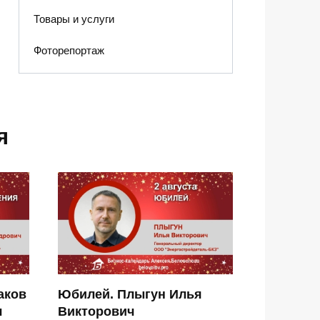
Товары и услуги
Фоторепортаж
я
аков
Юбилей. Плыгун Илья
ч
Викторович