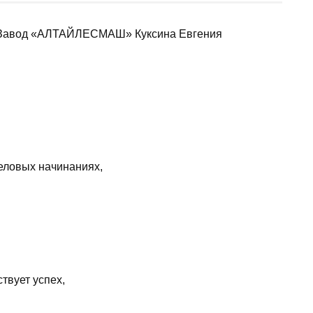
О Завод «АЛТАЙЛЕСМАШ» Куксина Евгения
еловых начинаниях,
твует успех,