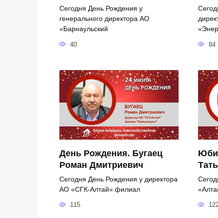
Сегодня День Рождения у
Сегод
генерального директора АО
дирек
«Барнаульский
«Энер
40
84
День Рождения. Бугаец
Юби
Роман Дмитриевич
Тать
Сегодня День Рождения у директора
Сегод
АО «СГК-Алтай» филиал
«Алта
115
12