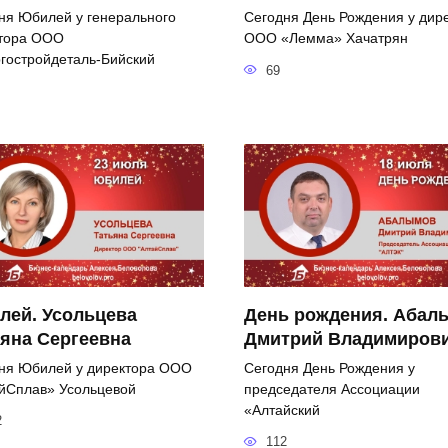
ня Юбилей у генерального
Сегодня День Рождения у дир
тора ООО
ООО «Лемма» Хачатрян
гостройдеталь-Бийский
69
лей. Усольцева
День рождения. Абал
яна Сергеевна
Дмитрий Владимиров
ня Юбилей у директора ООО
Сегодня День Рождения у
йСплав» Усольцевой
председателя Ассоциации
«Алтайский
2
112