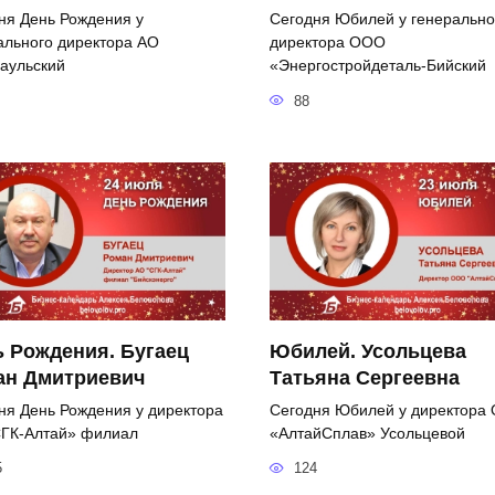
ня День Рождения у
Сегодня Юбилей у генерально
ального директора АО
директора ООО
аульский
«Энергостройдеталь-Бийский
88
 Рождения. Бугаец
Юбилей. Усольцева
ан Дмитриевич
Татьяна Сергеевна
ня День Рождения у директора
Сегодня Юбилей у директора
ГК-Алтай» филиал
«АлтайСплав» Усольцевой
5
124