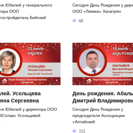
ня Юбилей у генерального
Сегодня День Рождения у дир
тора ООО
ООО «Лемма» Хачатрян
гостройдеталь-Бийский
68
лей. Усольцева
День рождения. Абал
яна Сергеевна
Дмитрий Владимиров
ня Юбилей у директора ООО
Сегодня День Рождения у
йСплав» Усольцевой
председателя Ассоциации
«Алтайский
1
111