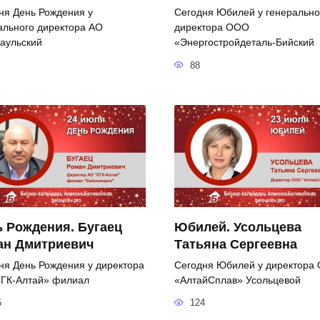
ня День Рождения у
Сегодня Юбилей у генерально
ального директора АО
директора ООО
аульский
«Энергостройдеталь-Бийский
88
 Рождения. Бугаец
Юбилей. Усольцева
ан Дмитриевич
Татьяна Сергеевна
ня День Рождения у директора
Сегодня Юбилей у директора
ГК-Алтай» филиал
«АлтайСплав» Усольцевой
5
124