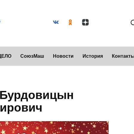
ДЕЛО
СоюзМаш
Новости
История
Контакт
 Бурдовицын
мирович