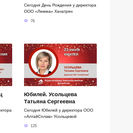
Сегодня День Рождения у директора
ООО «Лемма» Хачатрян
76
ц
Юбилей. Усольцева
Татьяна Сергеевна
ектора
Сегодня Юбилей у директора ООО
«АлтайСплав» Усольцевой
125