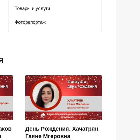
Товары и услуги
Фоторепортаж
я
аков
День Рождения. Хачатрян
ч
Гаяне Мгеровна