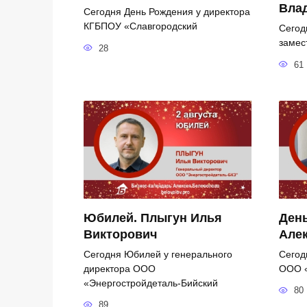
Вла
Сегодня День Рождения у директора
КГБПОУ «Славгородский
Сегод
замес
28
61
Юбилей. Плыгун Илья
День
Викторович
Але
Сегодня Юбилей у генерального
Сегод
директора ООО
ООО «
«Энергостройдеталь-Бийский
80
89