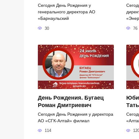
Сегодня День Рождения у
Сегод
генерального директора АО
дирек
«Барнаульский
«Энер
30
76
День Рождения. Бугаец
Юби
Роман Дмитриевич
Тать
Сегодня День Рождения у директора
Сегод
АО «СГК-Алтай» филиал
«Алта
114
12