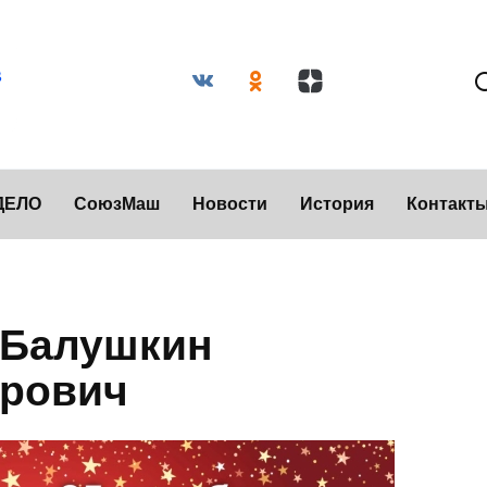
ДЕЛО
СоюзМаш
Новости
История
Контакт
 Балушкин
орович