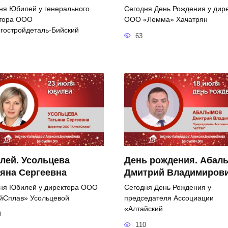
ня Юбилей у генерального
Сегодня День Рождения у дир
тора ООО
ООО «Лемма» Хачатрян
гостройдеталь-Бийский
63
лей. Усольцева
День рождения. Абал
яна Сергеевна
Дмитрий Владимиров
ня Юбилей у директора ООО
Сегодня День Рождения у
йСплав» Усольцевой
председателя Ассоциации
«Алтайский
0
110