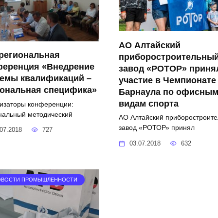
АО Алтайский
региональная
приборостроительны
ференция «Внедрение
завод «РОТОР» приня
темы квалификаций –
участие в Чемпионате
иональная специфика»
Барнаула по офисны
видам спорта
изаторы конференции:
нальный методический
АО Алтайский приборостроит
завод «РОТОР» принял
07.2018
727
03.07.2018
632
ОВОСТИ ПРОМЫШЛЕННОСТИ