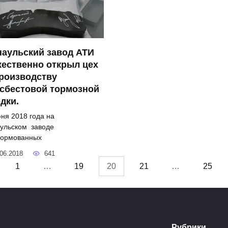
наульский завод АТИ
ественно открыл цех
роизводству
асбестовой тормозной
дки.
ня 2018 года на
ульском заводе
ормованных
06.2018
641
1
…
19
20
21
…
25
Рубрики