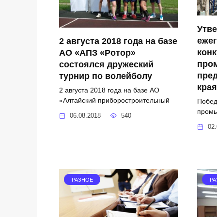
Утв
ежег
2 августа 2018 года на базе
конк
АО «АПЗ «Ротор»
про
состоялся дружеский
пред
турнир по волейболу
края
2 августа 2018 года на базе АО
«Алтайский приборостроительный
Побед
промы
06.08.2018
540
02.
РАЗНОЕ
РА