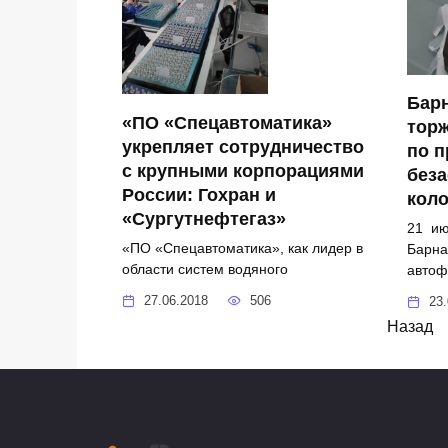
Бар
«ПО «Спецавтоматика»
торж
укрепляет сотрудничество
по п
с крупными корпорациями
без
России: Гохран и
коло
«Сургутнефтегаз»
21 ию
«ПО «Спецавтоматика», как лидер в
Барна
области систем водяного
автоф
27.06.2018
506
23.
Пагинация
Назад
записей