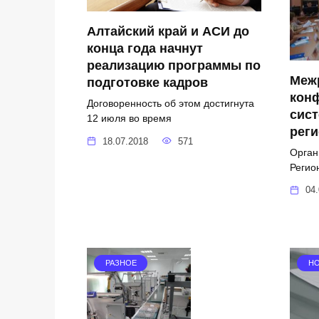
Алтайский край и АСИ до
конца года начнут
реализацию программы по
Меж
подготовке кадров
кон
Договоренность об этом достигнута
сис
12 июля во время
рег
18.07.2018
571
Орган
Регио
04.
РАЗНОЕ
Н