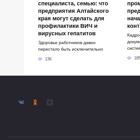
специалиста, семью: что
про
предприятия Алтайского
пред
края могут сделать для
нача
профилактики ВИЧ и
кон
вирусных гепатитов
Кадро
докум
Здоровье работников давно
систе
перестало быть исключительно
18
136