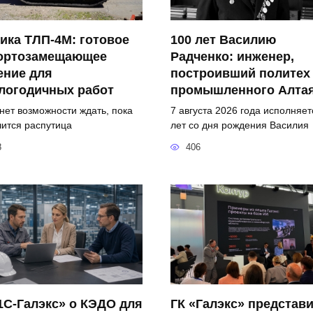
ика ТЛП-4М: готовое
100 лет Василию
ортозамещающее
Радченко: инженер,
ение для
построивший политех
логодичных работ
промышленного Алта
 нет возможности ждать, пока
7 августа 2026 года исполняет
чится распутица
лет со дня рождения Василия
8
406
1С-Галэкс» о КЭДО для
ГК «Галэкс» представ