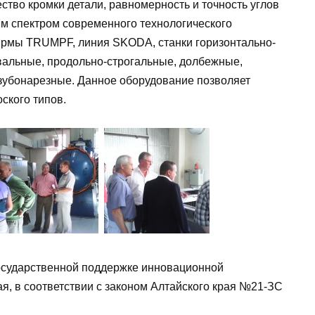
ство кромки детали, равномерность и точность углов
им спектром современного технологического
ирмы TRUMPF, линия SKODA, станки горизонтально-
альные, продольно-строгальные, долбежные,
 зубонарезные. Данное оборудование позволяет
оского типов.
осударственной поддержке инновационной
ая, в соответствии с законом Алтайского края №21-ЗС