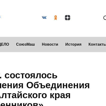
ДЕЛО
СоюзМаш
Новости
История
Контакт
г. состоялось
ления Объединения
лтайского края
енников»