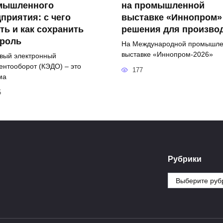
мышленного
на промышленной
приятия: с чего
выставке «Иннопром»
ть и как сохранить
решения для произво
троль
На Международной промышл
выставке «Иннопром-2026»
вый электронный
ентооборот (КЭДО) – это
177
ма
5
Рубрики
Рубрики