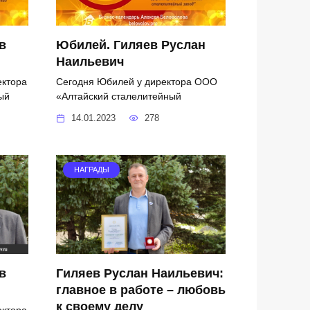
в
Юбилей. Гиляев Руслан
Наильевич
ектора
Сегодня Юбилей у директора ООО
ый
«Алтайский сталелитейный
14.01.2023
278
НАГРАДЫ
в
Гиляев Руслан Наильевич:
главное в работе – любовь
к своему делу
ектора