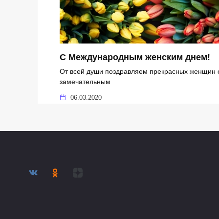
C Международным женским днем!
От всей души поздравляем прекрасных женщин 
замечательным
06.03.2020