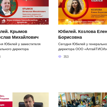
лей. Крымов
Юбилей. Козлова Еле
еслав Михайлович
Борисовна
ня Юбилей у заместителя
Сегодня Юбилей у генерально
ального директора
директора ООО «АлтайТИСИз
3
353