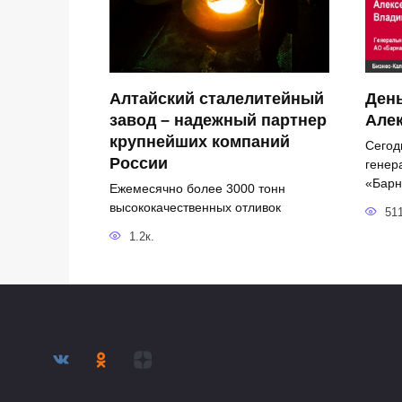
Алтайский сталелитейный
День
завод – надежный партнер
Але
крупнейших компаний
Сегод
России
генер
«Барн
Ежемесячно более 3000 тонн
высококачественных отливок
51
1.2к.