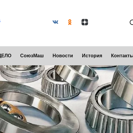
ДЕЛО
СоюзМаш
Новости
История
Контакт